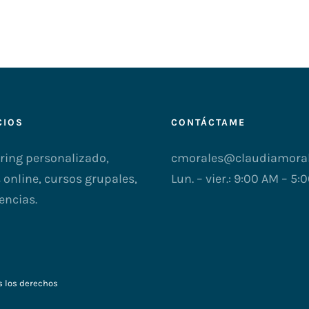
CIOS
CONTÁCTAME
ing personalizado,
cmorales@claudiamoral
 online, cursos grupales,
Lun. – vier.: 9:00 AM – 5:
encias.
s los derechos